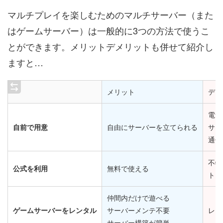
マルチプレイを楽しむためのマルチサーバー（また
はゲームサーバー）は一般的に3つの方法で使うこ
とができます。メリットデメリットも併せて紹介し
ますと…
メリット
デメ
電気
自前で用意
自由にサーバーを立てられる
サー
通信
不特
公式を利用
無料で使える
トラ
仲間内だけで遊べる
ゲームサーバーをレンタル
サーバーメンテ不要
レン
サーバー構築が簡単