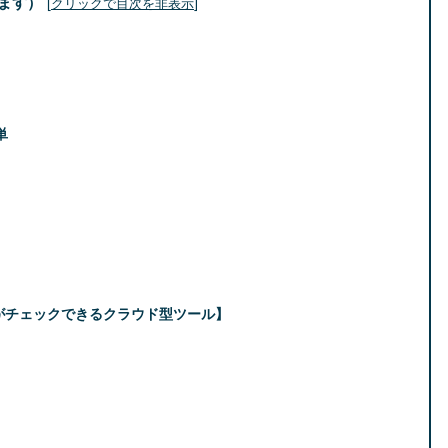
ます）
[
]
クリックで目次を非表示
単
がチェックできるクラウド型ツール】