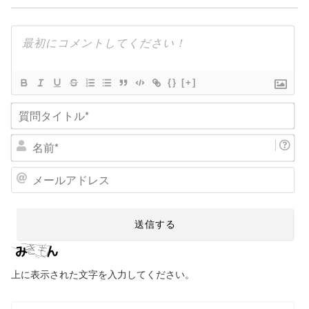
{}
[+]
質
問
タ
名
イ
前
ト
*
メ
ル
ー
*
ル
ア
ド
レ
上に表示された文字を入力してください。
ス