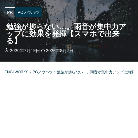
PR
PCノウハウ
勉強が捗らない…。雨音が集中力ア
ップに効果を発揮【スマホで出来
る】
2020年7月19日
2026年8月7日
ENGI WORKS
>
PCノウハウ
>
勉強が捗らない…。雨音が集中力アップに効果