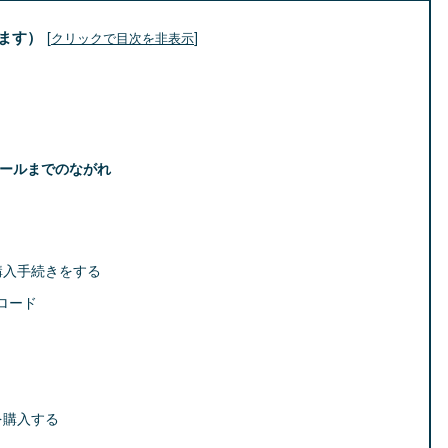
ます）
[
]
クリックで目次を非表示
トールまでのながれ
購入手続きをする
ロード
を購入する