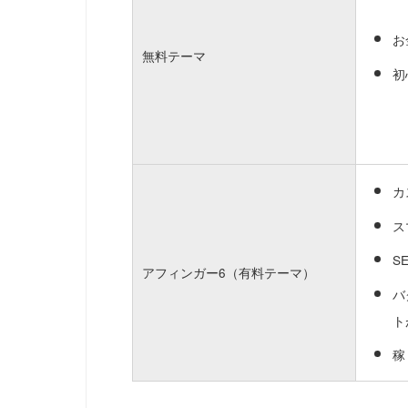
お
無料テーマ
初
カ
ス
S
アフィンガー6（有料テーマ）
バ
ト
稼