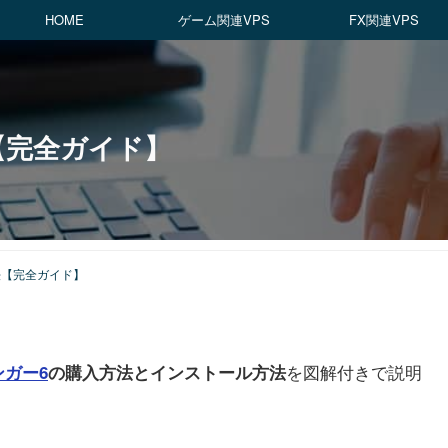
HOME
ゲーム関連VPS
FX関連VPS
【完全ガイド】
法【完全ガイド】
を図解付きで説明
ンガー6
の購入方法とインストール方法