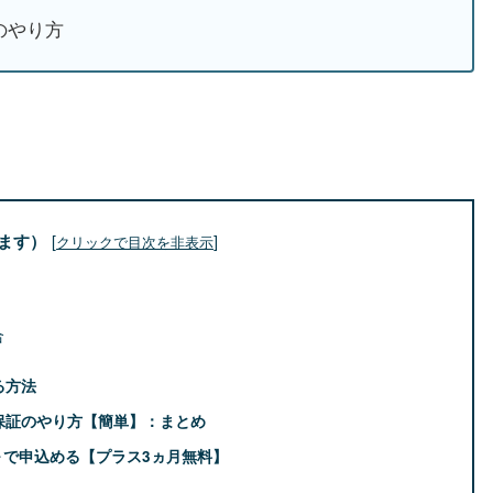
証のやり方
ます）
[
]
クリックで目次を非表示
合
る方法
返金保証のやり方【簡単】：まとめ
.67～で申込める【プラス3ヵ月無料】