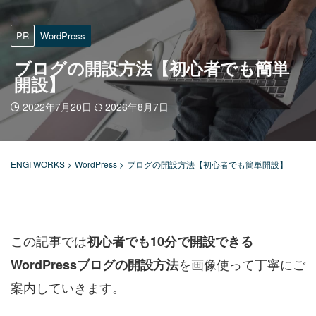
PR
WordPress
ブログの開設方法【初心者でも簡単
開設】
2022年7月20日
2026年8月7日
ENGI WORKS
>
WordPress
>
ブログの開設方法【初心者でも簡単開設】
この記事では
初心者でも10分で開設できる
を画像使って丁寧にご
WordPressブログの開設方法
案内していきます。