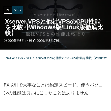
PR
VPS
Xserver VPSと他社VPSのCPU性能
を比較【Windows版/Linux版徹底比
較】
2025年6月14日
2026年8月7日
ENGI WORKS
>
VPS
>
Xserver VPSと他社VPSのCPU性能を比較【Windows版
FX取引で大事なことは約定スピード。使うパソコ
ンの性能は良いにこしたことはありません。